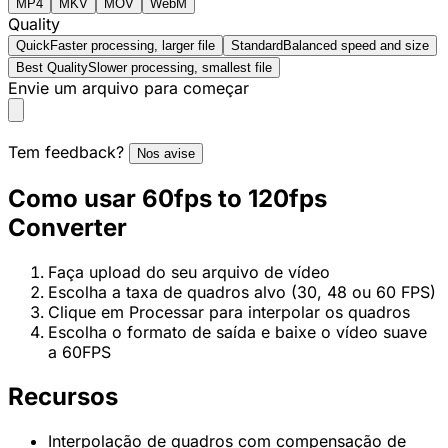
MP4
MKV
MOV
WebM
Quality
Quick
Faster processing, larger file
Standard
Balanced speed and size
Best Quality
Slower processing, smallest file
Envie um arquivo para começar
Tem feedback?
Nos avise
Como usar 60fps to 120fps
Converter
Faça upload do seu arquivo de vídeo
Escolha a taxa de quadros alvo (30, 48 ou 60 FPS)
Clique em Processar para interpolar os quadros
Escolha o formato de saída e baixe o vídeo suave
a 60FPS
Recursos
Interpolação de quadros com compensação de