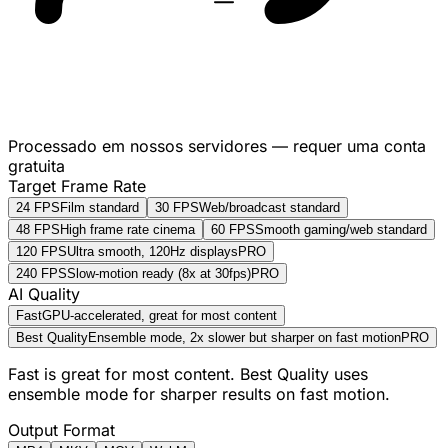
Processado em nossos servidores — requer uma conta
gratuita
Target Frame Rate
24 FPS
Film standard
30 FPS
Web/broadcast standard
48 FPS
High frame rate cinema
60 FPS
Smooth gaming/web standard
120 FPS
Ultra smooth, 120Hz displays
PRO
240 FPS
Slow-motion ready (8x at 30fps)
PRO
AI Quality
Fast
GPU-accelerated, great for most content
Best Quality
Ensemble mode, 2x slower but sharper on fast motion
PRO
Fast is great for most content. Best Quality uses
ensemble mode for sharper results on fast motion.
Output Format