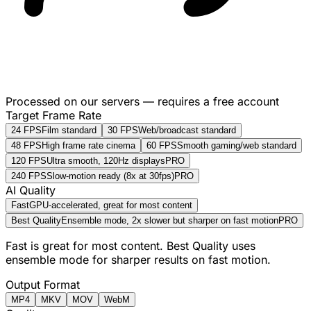
Processed on our servers — requires a free account
Target Frame Rate
24 FPS
Film standard
30 FPS
Web/broadcast standard
48 FPS
High frame rate cinema
60 FPS
Smooth gaming/web standard
120 FPS
Ultra smooth, 120Hz displays
PRO
240 FPS
Slow-motion ready (8x at 30fps)
PRO
AI Quality
Fast
GPU-accelerated, great for most content
Best Quality
Ensemble mode, 2x slower but sharper on fast motion
PRO
Fast is great for most content. Best Quality uses
ensemble mode for sharper results on fast motion.
Output Format
MP4
MKV
MOV
WebM