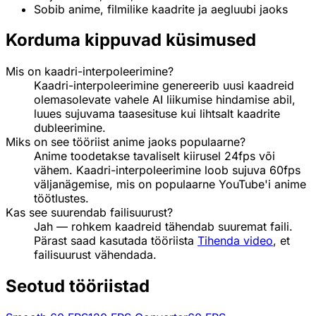
Sobib anime, filmilike kaadrite ja aegluubi jaoks
Korduma kippuvad küsimused
Mis on kaadri-interpoleerimine?
Kaadri-interpoleerimine genereerib uusi kaadreid
olemasolevate vahele AI liikumise hindamise abil,
luues sujuvama taasesituse kui lihtsalt kaadrite
dubleerimine.
Miks on see tööriist anime jaoks populaarne?
Anime toodetakse tavaliselt kiirusel 24fps või
vähem. Kaadri-interpoleerimine loob sujuva 60fps
väljanägemise, mis on populaarne YouTube'i anime
töötlustes.
Kas see suurendab failisuurust?
Jah — rohkem kaadreid tähendab suuremat faili.
Pärast saad kasutada tööriista
Tihenda video
, et
failisuurust vähendada.
Seotud tööriistad