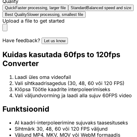
Quality
Quick
Faster processing, larger file
Standard
Balanced speed and size
Best Quality
Slower processing, smallest file
Upload a file to get started
Have feedback?
Let us know
Kuidas kasutada 60fps to 120fps
Converter
Laadi üles oma videofail
Vali sihtkaadrisagedus (30, 48, 60 või 120 FPS)
Klõpsa Töötle kaadrite interpoleerimiseks
Vali väljundvorming ja laadi alla sujuv 60FPS video
Funktsioonid
AI kaadri-interpoleerimine sujuvaks taasesituseks
Sihtmärk 30, 48, 60 või 120 FPS väljund
Väljund MP4, MKV, MOV või WebM formaadis