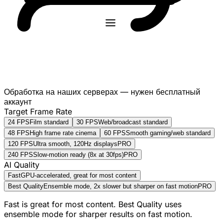
Обработка на наших серверах — нужен бесплатный
аккаунт
Target Frame Rate
24 FPS
Film standard
30 FPS
Web/broadcast standard
48 FPS
High frame rate cinema
60 FPS
Smooth gaming/web standard
120 FPS
Ultra smooth, 120Hz displays
PRO
240 FPS
Slow-motion ready (8x at 30fps)
PRO
AI Quality
Fast
GPU-accelerated, great for most content
Best Quality
Ensemble mode, 2x slower but sharper on fast motion
PRO
Fast is great for most content. Best Quality uses
ensemble mode for sharper results on fast motion.