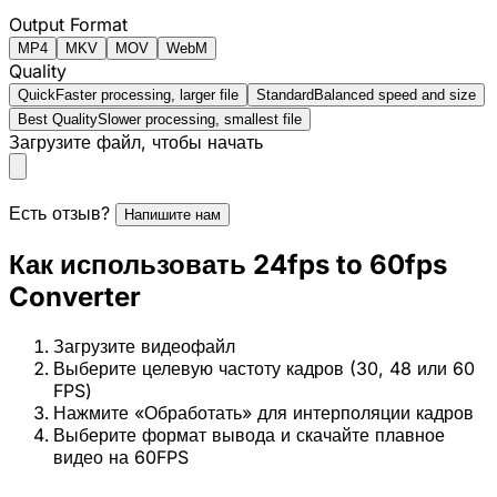
Output Format
MP4
MKV
MOV
WebM
Quality
Quick
Faster processing, larger file
Standard
Balanced speed and size
Best Quality
Slower processing, smallest file
Загрузите файл, чтобы начать
Есть отзыв?
Напишите нам
Как использовать 24fps to 60fps
Converter
Загрузите видеофайл
Выберите целевую частоту кадров (30, 48 или 60
FPS)
Нажмите «Обработать» для интерполяции кадров
Выберите формат вывода и скачайте плавное
видео на 60FPS