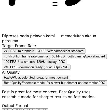
Diproses pada pelayan kami — memerlukan akaun
percuma
Target Frame Rate
24 FPS
Film standard
30 FPS
Web/broadcast standard
48 FPS
High frame rate cinema
60 FPS
Smooth gaming/web standard
120 FPS
Ultra smooth, 120Hz displays
PRO
240 FPS
Slow-motion ready (8x at 30fps)
PRO
AI Quality
Fast
GPU-accelerated, great for most content
Best Quality
Ensemble mode, 2x slower but sharper on fast motion
PRO
Fast is great for most content. Best Quality uses
ensemble mode for sharper results on fast motion.
Output Format