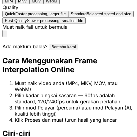
MP4
MKV
MOV
WebM
Quality
Quick
Faster processing, larger file
Standard
Balanced speed and size
Best Quality
Slower processing, smallest file
Muat naik fail untuk bermula
Ada maklum balas?
Beritahu kami
Cara Menggunakan Frame
Interpolation Online
Muat naik video anda (MP4, MKV, MOV, atau
WebM)
Pilih kadar bingkai sasaran — 60fps adalah
standard, 120/240fps untuk gerakan perlahan
Pilih mod Pelayar (percuma) atau mod Pelayan (AI,
kualiti lebih tinggi)
Klik Proses dan muat turun hasil yang lancar
Ciri-ciri