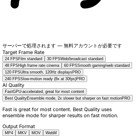
サーバーで処理されます — 無料アカウントが必要です
Target Frame Rate
24 FPS
Film standard
30 FPS
Web/broadcast standard
48 FPS
High frame rate cinema
60 FPS
Smooth gaming/web standard
120 FPS
Ultra smooth, 120Hz displays
PRO
240 FPS
Slow-motion ready (8x at 30fps)
PRO
AI Quality
Fast
GPU-accelerated, great for most content
Best Quality
Ensemble mode, 2x slower but sharper on fast motion
PRO
Fast is great for most content. Best Quality uses
ensemble mode for sharper results on fast motion.
Output Format
MP4
MKV
MOV
WebM