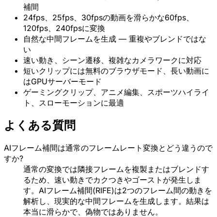
補間
24fps、25fps、30fpsの動画を滑らかな60fps、
120fps、240fpsに変換
自然な中間フレームを生成 — 重複やブレンドではな
い
速い動き、シーン遷移、複雑なカメラワークに対応
短いクリップには無料のブラウザモード、長い動画に
はGPUサーバーモード
ゲーミングクリップ、アニメ編集、スポーツハイライ
ト、スローモーションに最適
よくある質問
AIフレーム補間は通常のフレームレート変換とどう違うので
すか?
通常の変換では隣接フレームを複製またはブレンドす
るため、速い動きでカクつきやゴーストが発生しま
す。AIフレーム補間(RIFE)は2つのフレーム間の動きを
解析し、現実的な中間フレームを生成します。結果は
本当に滑らかで、偽物ではありません。