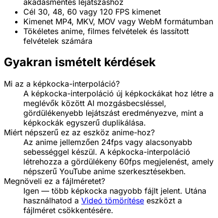
akadásmentes lejátszáshoz
Cél 30, 48, 60 vagy 120 FPS kimenet
Kimenet MP4, MKV, MOV vagy WebM formátumban
Tökéletes anime, filmes felvételek és lassított
felvételek számára
Gyakran ismételt kérdések
Mi az a képkocka-interpoláció?
A képkocka-interpoláció új képkockákat hoz létre a
meglévők között AI mozgásbecsléssel,
gördülékenyebb lejátszást eredményezve, mint a
képkockák egyszerű duplikálása.
Miért népszerű ez az eszköz anime-hoz?
Az anime jellemzően 24fps vagy alacsonyabb
sebességgel készül. A képkocka-interpoláció
létrehozza a gördülékeny 60fps megjelenést, amely
népszerű YouTube anime szerkesztésekben.
Megnöveli ez a fájlméretet?
Igen — több képkocka nagyobb fájlt jelent. Utána
használhatod a
Videó tömörítése
eszközt a
fájlméret csökkentésére.