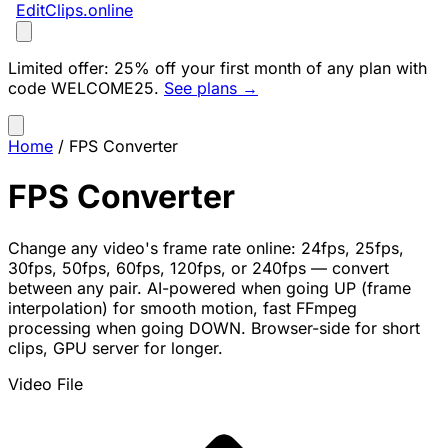
EditClips
.online
Limited offer:
25% off your first month of any plan with
code
WELCOME25
.
See plans →
Home
/
FPS Converter
FPS Converter
Change any video's frame rate online: 24fps, 25fps,
30fps, 50fps, 60fps, 120fps, or 240fps — convert
between any pair. AI-powered when going UP (frame
interpolation) for smooth motion, fast FFmpeg
processing when going DOWN. Browser-side for short
clips, GPU server for longer.
Video File