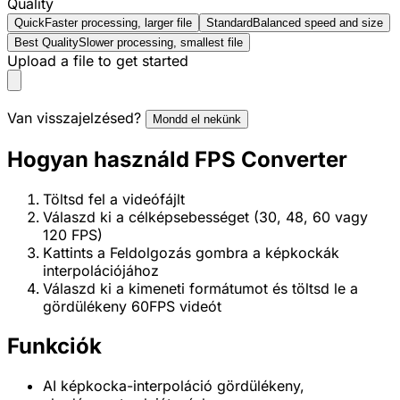
Quality
Quick
Faster processing, larger file
Standard
Balanced speed and size
Best Quality
Slower processing, smallest file
Upload a file to get started
Van visszajelzésed?
Mondd el nekünk
Hogyan használd FPS Converter
Töltsd fel a videófájlt
Válaszd ki a célképsebességet (30, 48, 60 vagy
120 FPS)
Kattints a Feldolgozás gombra a képkockák
interpolációjához
Válaszd ki a kimeneti formátumot és töltsd le a
gördülékeny 60FPS videót
Funkciók
AI képkocka-interpoláció gördülékeny,