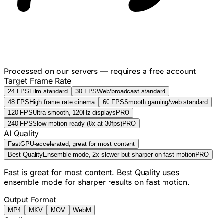
Processed on our servers — requires a free account
Target Frame Rate
24 FPS
Film standard
30 FPS
Web/broadcast standard
48 FPS
High frame rate cinema
60 FPS
Smooth gaming/web standard
120 FPS
Ultra smooth, 120Hz displays
PRO
240 FPS
Slow-motion ready (8x at 30fps)
PRO
AI Quality
Fast
GPU-accelerated, great for most content
Best Quality
Ensemble mode, 2x slower but sharper on fast motion
PRO
Fast is great for most content. Best Quality uses
ensemble mode for sharper results on fast motion.
Output Format
MP4
MKV
MOV
WebM