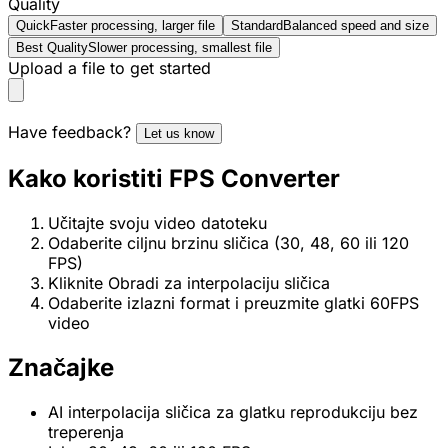
Quality
Quick
Faster processing, larger file
Standard
Balanced speed and size
Best Quality
Slower processing, smallest file
Upload a file to get started
Have feedback?
Let us know
Kako koristiti FPS Converter
Učitajte svoju video datoteku
Odaberite ciljnu brzinu sličica (30, 48, 60 ili 120
FPS)
Kliknite Obradi za interpolaciju sličica
Odaberite izlazni format i preuzmite glatki 60FPS
video
Značajke
AI interpolacija sličica za glatku reprodukciju bez
treperenja