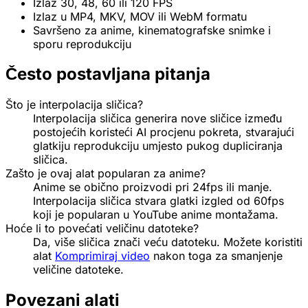
Izlaz 30, 48, 60 ili 120 FPS
Izlaz u MP4, MKV, MOV ili WebM formatu
Savršeno za anime, kinematografske snimke i
sporu reprodukciju
Često postavljana pitanja
Što je interpolacija sličica?
Interpolacija sličica generira nove sličice između
postojećih koristeći AI procjenu pokreta, stvarajući
glatkiju reprodukciju umjesto pukog dupliciranja
sličica.
Zašto je ovaj alat popularan za anime?
Anime se obično proizvodi pri 24fps ili manje.
Interpolacija sličica stvara glatki izgled od 60fps
koji je popularan u YouTube anime montažama.
Hoće li to povećati veličinu datoteke?
Da, više sličica znači veću datoteku. Možete koristiti
alat
Komprimiraj video
nakon toga za smanjenje
veličine datoteke.
Povezani alati