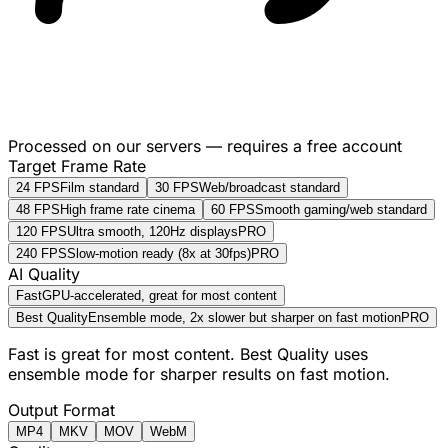
Processed on our servers — requires a free account
Target Frame Rate
24 FPS
Film standard
30 FPS
Web/broadcast standard
48 FPS
High frame rate cinema
60 FPS
Smooth gaming/web standard
120 FPS
Ultra smooth, 120Hz displays
PRO
240 FPS
Slow-motion ready (8x at 30fps)
PRO
AI Quality
Fast
GPU-accelerated, great for most content
Best Quality
Ensemble mode, 2x slower but sharper on fast motion
PRO
Fast is great for most content. Best Quality uses
ensemble mode for sharper results on fast motion.
Output Format
MP4
MKV
MOV
WebM