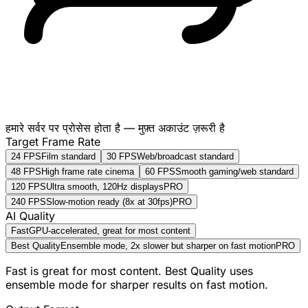
हमारे सर्वर पर प्रोसेस होता है — मुफ़्त अकाउंट ज़रूरी है
Target Frame Rate
24 FPS
Film standard
30 FPS
Web/broadcast standard
48 FPS
High frame rate cinema
60 FPS
Smooth gaming/web standard
120 FPS
Ultra smooth, 120Hz displays
PRO
240 FPS
Slow-motion ready (8x at 30fps)
PRO
AI Quality
Fast
GPU-accelerated, great for most content
Best Quality
Ensemble mode, 2x slower but sharper on fast motion
PRO
Fast is great for most content. Best Quality uses
ensemble mode for sharper results on fast motion.