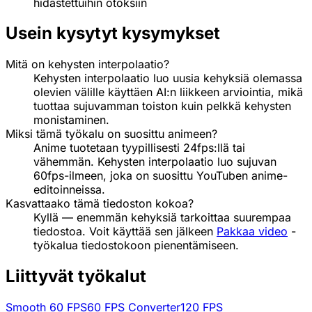
hidastettuihin otoksiin
Usein kysytyt kysymykset
Mitä on kehysten interpolaatio?
Kehysten interpolaatio luo uusia kehyksiä olemassa
olevien välille käyttäen AI:n liikkeen arviointia, mikä
tuottaa sujuvamman toiston kuin pelkkä kehysten
monistaminen.
Miksi tämä työkalu on suosittu animeen?
Anime tuotetaan tyypillisesti 24fps:llä tai
vähemmän. Kehysten interpolaatio luo sujuvan
60fps-ilmeen, joka on suosittu YouTuben anime-
editoinneissa.
Kasvattaako tämä tiedoston kokoa?
Kyllä — enemmän kehyksiä tarkoittaa suurempaa
tiedostoa. Voit käyttää sen jälkeen
Pakkaa video
-
työkalua tiedostokoon pienentämiseen.
Liittyvät työkalut
Smooth 60 FPS
60 FPS Converter
120 FPS