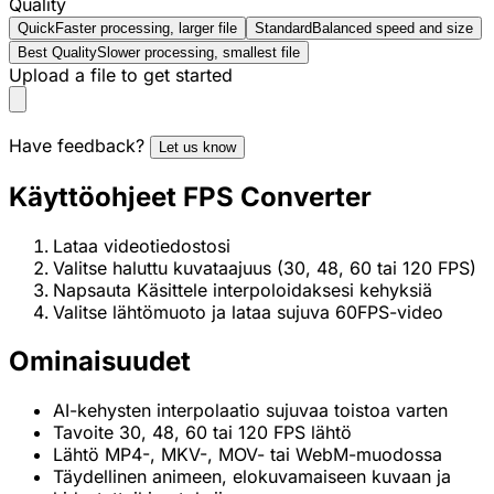
Quality
Quick
Faster processing, larger file
Standard
Balanced speed and size
Best Quality
Slower processing, smallest file
Upload a file to get started
Have feedback?
Let us know
Käyttöohjeet FPS Converter
Lataa videotiedostosi
Valitse haluttu kuvataajuus (30, 48, 60 tai 120 FPS)
Napsauta Käsittele interpoloidaksesi kehyksiä
Valitse lähtömuoto ja lataa sujuva 60FPS-video
Ominaisuudet
AI-kehysten interpolaatio sujuvaa toistoa varten
Tavoite 30, 48, 60 tai 120 FPS lähtö
Lähtö MP4-, MKV-, MOV- tai WebM-muodossa
Täydellinen animeen, elokuvamaiseen kuvaan ja