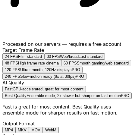
Processed on our servers — requires a free account
Target Frame Rate
24 FPS
Film standard
30 FPS
Web/broadcast standard
48 FPS
High frame rate cinema
60 FPS
Smooth gaming/web standard
120 FPS
Ultra smooth, 120Hz displays
PRO
240 FPS
Slow-motion ready (8x at 30fps)
PRO
AI Quality
Fast
GPU-accelerated, great for most content
Best Quality
Ensemble mode, 2x slower but sharper on fast motion
PRO
Fast is great for most content. Best Quality uses
ensemble mode for sharper results on fast motion.
Output Format
MP4
MKV
MOV
WebM