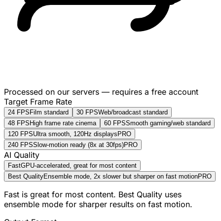
Processed on our servers — requires a free account
Target Frame Rate
24 FPS
Film standard
30 FPS
Web/broadcast standard
48 FPS
High frame rate cinema
60 FPS
Smooth gaming/web standard
120 FPS
Ultra smooth, 120Hz displays
PRO
240 FPS
Slow-motion ready (8x at 30fps)
PRO
AI Quality
Fast
GPU-accelerated, great for most content
Best Quality
Ensemble mode, 2x slower but sharper on fast motion
PRO
Fast is great for most content. Best Quality uses
ensemble mode for sharper results on fast motion.