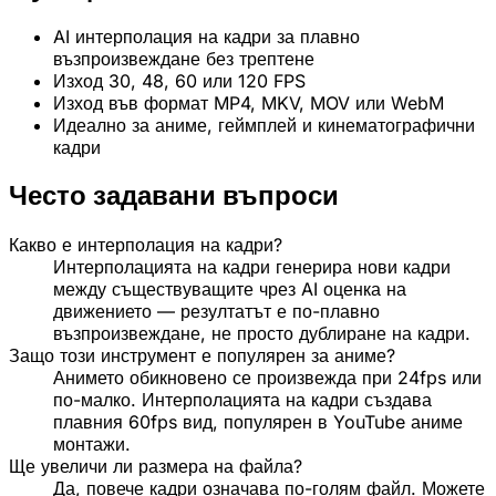
AI интерполация на кадри за плавно
възпроизвеждане без трептене
Изход 30, 48, 60 или 120 FPS
Изход във формат MP4, MKV, MOV или WebM
Идеално за аниме, геймплей и кинематографични
кадри
Често задавани въпроси
Какво е интерполация на кадри?
Интерполацията на кадри генерира нови кадри
между съществуващите чрез AI оценка на
движението — резултатът е по-плавно
възпроизвеждане, не просто дублиране на кадри.
Защо този инструмент е популярен за аниме?
Анимето обикновено се произвежда при 24fps или
по-малко. Интерполацията на кадри създава
плавния 60fps вид, популярен в YouTube аниме
монтажи.
Ще увеличи ли размера на файла?
Да, повече кадри означава по-голям файл. Можете