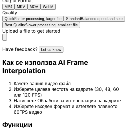
Output Format
MP4
MKV
MOV
WebM
Quality
Quick
Faster processing, larger file
Standard
Balanced speed and size
Best Quality
Slower processing, smallest file
Upload a file to get started
Have feedback?
Let us know
Как се използва AI Frame
Interpolation
Качете вашия видео файл
Изберете целева честота на кадрите (30, 48, 60
или 120 FPS)
Натиснете Обработи за интерполация на кадрите
Изберете изходен формат и изтеглете плавното
60FPS видео
Функции