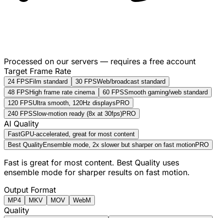
Processed on our servers — requires a free account
Target Frame Rate
24 FPS
Film standard
30 FPS
Web/broadcast standard
48 FPS
High frame rate cinema
60 FPS
Smooth gaming/web standard
120 FPS
Ultra smooth, 120Hz displays
PRO
240 FPS
Slow-motion ready (8x at 30fps)
PRO
AI Quality
Fast
GPU-accelerated, great for most content
Best Quality
Ensemble mode, 2x slower but sharper on fast motion
PRO
Fast is great for most content. Best Quality uses
ensemble mode for sharper results on fast motion.
Output Format
MP4
MKV
MOV
WebM
Quality