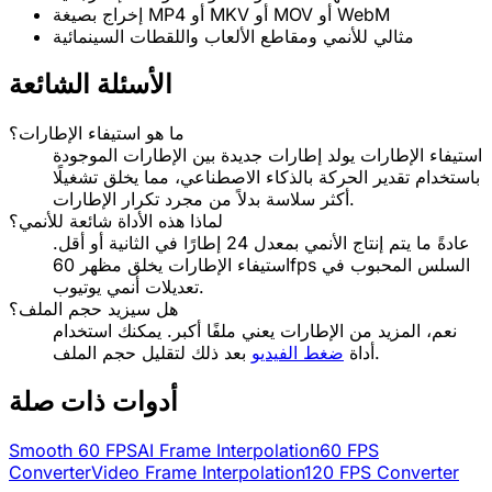
إخراج بصيغة MP4 أو MKV أو MOV أو WebM
مثالي للأنمي ومقاطع الألعاب واللقطات السينمائية
الأسئلة الشائعة
ما هو استيفاء الإطارات؟
استيفاء الإطارات يولد إطارات جديدة بين الإطارات الموجودة
باستخدام تقدير الحركة بالذكاء الاصطناعي، مما يخلق تشغيلًا
أكثر سلاسة بدلاً من مجرد تكرار الإطارات.
لماذا هذه الأداة شائعة للأنمي؟
عادةً ما يتم إنتاج الأنمي بمعدل 24 إطارًا في الثانية أو أقل.
استيفاء الإطارات يخلق مظهر 60fps السلس المحبوب في
تعديلات أنمي يوتيوب.
هل سيزيد حجم الملف؟
نعم، المزيد من الإطارات يعني ملفًا أكبر. يمكنك استخدام
بعد ذلك لتقليل حجم الملف.
أداة
ضغط الفيديو
أدوات ذات صلة
Smooth 60 FPS
AI Frame Interpolation
60 FPS
Converter
Video Frame Interpolation
120 FPS Converter