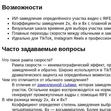
Возможности
ИИ-замедление определённого участка видео с RIFE
Коэффициенты замедления 2x, 4x и 8x с плавной и
Визуальная шкала времени для выбора участка за
Плавные переходы скорости между обычными и за
Идеально для TikTok, Instagram Reels и профессио
Часто задаваемые вопросы
Что такое рампа скорости?
Рампа скорости — кинематографический эффект, пр
замедленной и обратно. Широко используется в Tik
драматического акцента на определённых моментах
Чем это отличается от обычного замедления?
В отличие от
замедленной съёмки
, которая замедля
участок. Остальное видео воспроизводится на норм
генерирует промежуточные кадры с помощью RIFE v4
В чём разница между 2x, 4x и 8x?
Коэффициент определяет степень замедления выбра
четырёхкратную, 8x — восьмикратную. Более высо