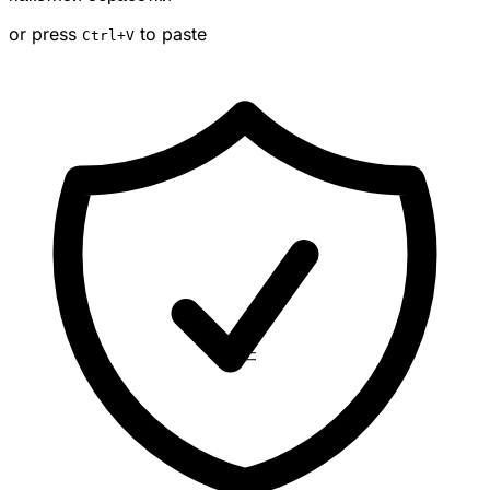
or press
to paste
Ctrl
+V