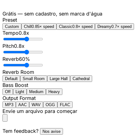
Grátis — sem cadastro, sem marca d'água
Preset
Custom
Chill
0.85× speed
Classic
0.8× speed
Dreamy
0.7× speed
Tempo
0.8
x
Pitch
0.8
x
Reverb
60
%
Reverb Room
Default
Small Room
Large Hall
Cathedral
Bass Boost
Off
Light
Medium
Heavy
Output Format
MP3
AAC
WAV
OGG
FLAC
Envie um arquivo para começar
Tem feedback?
Nos avise