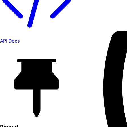
API Docs
Pinned