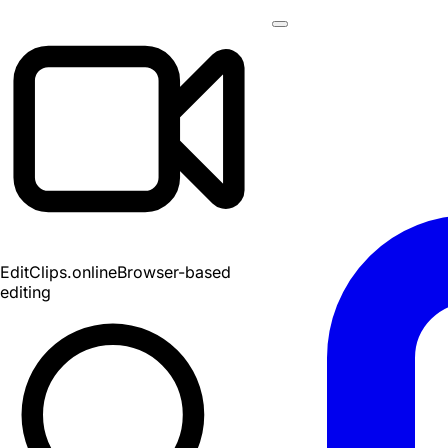
EditClips
.online
Browser-based
editing