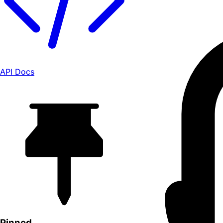
API Docs
Pinned