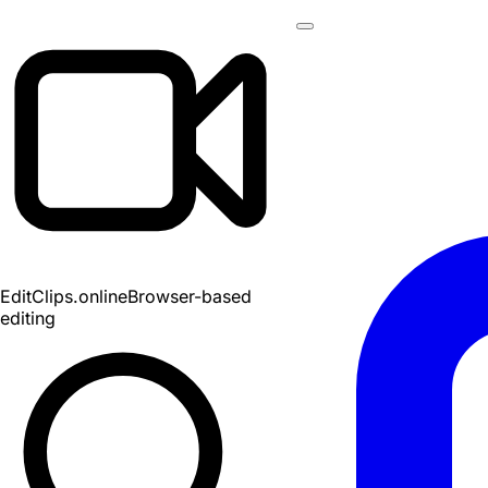
EditClips
.online
Browser-based
editing