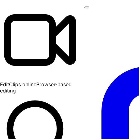
EditClips
.online
Browser-based
editing