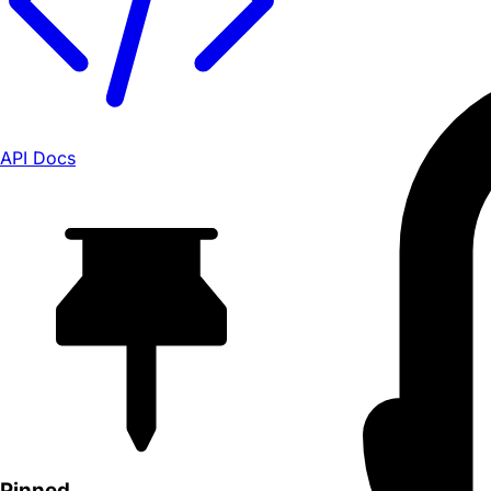
API Docs
Pinned