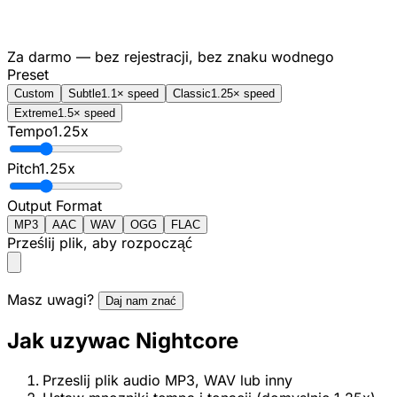
Za darmo — bez rejestracji, bez znaku wodnego
Preset
Custom
Subtle
1.1× speed
Classic
1.25× speed
Extreme
1.5× speed
Tempo
1.25
x
Pitch
1.25
x
Output Format
MP3
AAC
WAV
OGG
FLAC
Prześlij plik, aby rozpocząć
Masz uwagi?
Daj nam znać
Jak uzywac Nightcore
Przeslij plik audio MP3, WAV lub inny