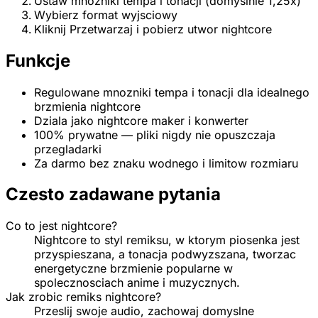
Ustaw mnozniki tempa i tonacji (domyslnie 1,25x)
Wybierz format wyjsciowy
Kliknij Przetwarzaj i pobierz utwor nightcore
Funkcje
Regulowane mnozniki tempa i tonacji dla idealnego
brzmienia nightcore
Dziala jako nightcore maker i konwerter
100% prywatne — pliki nigdy nie opuszczaja
przegladarki
Za darmo bez znaku wodnego i limitow rozmiaru
Czesto zadawane pytania
Co to jest nightcore?
Nightcore to styl remiksu, w ktorym piosenka jest
przyspieszana, a tonacja podwyzszana, tworzac
energetyczne brzmienie popularne w
spolecznosciach anime i muzycznych.
Jak zrobic remiks nightcore?
Przeslij swoje audio, zachowaj domyslne