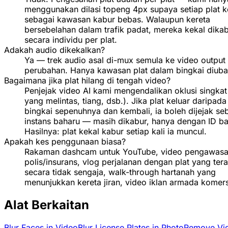
menggunakan dilasi topeng 4px supaya setiap plat k
sebagai kawasan kabur bebas. Walaupun kereta
bersebelahan dalam trafik padat, mereka kekal dika
secara individu per plat.
Adakah audio dikekalkan?
Ya — trek audio asal di-mux semula ke video output
perubahan. Hanya kawasan plat dalam bingkai diuba
Bagaimana jika plat hilang di tengah video?
Penjejak video AI kami mengendalikan oklusi singkat
yang melintas, tiang, dsb.). Jika plat keluar daripada
bingkai sepenuhnya dan kembali, ia boleh dijejak se
instans baharu — masih dikabur, hanya dengan ID ba
Hasilnya: plat kekal kabur setiap kali ia muncul.
Apakah kes penggunaan biasa?
Rakaman dashcam untuk YouTube, video pengawasa
polis/insurans, vlog perjalanan dengan plat yang te
secara tidak sengaja, walk-through hartanah yang
menunjukkan kereta jiran, video iklan armada komers
Alat Berkaitan
Blur Faces in Video
Blur License Plates in Photo
Remove Vi