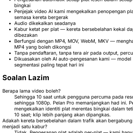
bingkai
Penjejak video AI kami mengekalkan penopengan pla
semasa kereta bergerak
Audio dikekalkan seadanya
Kabur ketat per plat — kereta bersebelahan kekal da
dibezakan
Berfungsi dengan MP4, MOV, WebM, MKV — mengha
MP4 yang boleh dikongsi
Tanpa pendaftaran, tanpa tera air pada output, perc
Dikuasakan oleh AI auto-pengesanan kami — model
segmentasi paling tepat hari ini
Soalan Lazim
Berapa lama video boleh?
Sehingga 10 saat untuk pengguna percuma pada reso
sehingga 1080p. Pelan Pro memanjangkan had ini. P
mengekalkan identiti plat merentas bingkai dalam te
10 saat; klip lebih panjang akan dipangkas.
Adakah kereta bersebelahan dalam trafik akan bergabung
menjadi satu kabur?
Tidak. Pengesanan plat adalah per-plat — kami hany