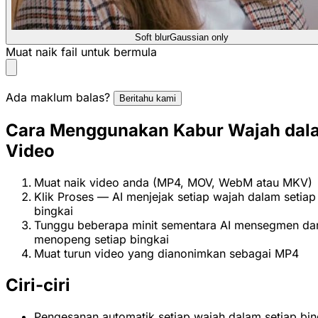
Soft blur
Gaussian only
Muat naik fail untuk bermula
Ada maklum balas?
Beritahu kami
Cara Menggunakan Kabur Wajah dal
Video
Muat naik video anda (MP4, MOV, WebM atau MKV)
Klik Proses — AI menjejak setiap wajah dalam setiap
bingkai
Tunggu beberapa minit sementara AI mensegmen da
menopeng setiap bingkai
Muat turun video yang dianonimkan sebagai MP4
Ciri-ciri
Pengesanan automatik setiap wajah dalam setiap bi