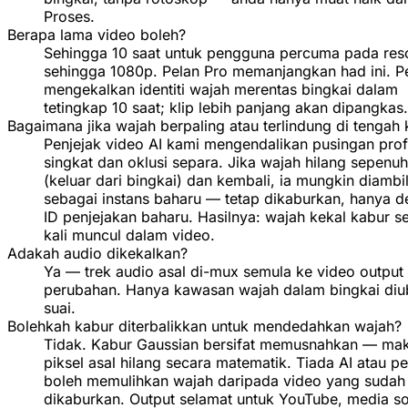
Proses.
Berapa lama video boleh?
Sehingga 10 saat untuk pengguna percuma pada reso
sehingga 1080p. Pelan Pro memanjangkan had ini. P
mengekalkan identiti wajah merentas bingkai dalam
tetingkap 10 saat; klip lebih panjang akan dipangkas.
Bagaimana jika wajah berpaling atau terlindung di tengah 
Penjejak video AI kami mengendalikan pusingan prof
singkat dan oklusi separa. Jika wajah hilang sepenu
(keluar dari bingkai) dan kembali, ia mungkin diambi
sebagai instans baharu — tetap dikaburkan, hanya 
ID penjejakan baharu. Hasilnya: wajah kekal kabur se
kali muncul dalam video.
Adakah audio dikekalkan?
Ya — trek audio asal di-mux semula ke video output
perubahan. Hanya kawasan wajah dalam bingkai diu
suai.
Bolehkah kabur diterbalikkan untuk mendedahkan wajah?
Tidak. Kabur Gaussian bersifat memusnahkan — ma
piksel asal hilang secara matematik. Tiada AI atau pe
boleh memulihkan wajah daripada video yang sudah
dikaburkan. Output selamat untuk YouTube, media so