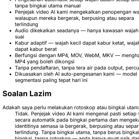
tanpa bingkai utama manual
Penjejak video AI kami mengekalkan penopengan wa
walaupun mereka bergerak, berpusing atau separa
terlindung
Audio dikekalkan seadanya — hanya kawasan wajah
suai
Kabur adaptif — wajah kecil dapat kabur ketat, waja
dapat kabur berat
Berfungsi dengan MP4, MOV, WebM, MKV — mengha
MP4 yang boleh dikongsi
Tanpa pendaftaran, tanpa tera air pada output, perc
Dikuasakan oleh AI auto-pengesanan kami — model
segmentasi paling tepat hari ini
Soalan Lazim
Adakah saya perlu melakukan rotoskop atau bingkai utam
Tidak. Penjejak video AI kami mengenal pasti setiap
secara automatik pada bingkai pertama dan mengek
identitinya semasa ia bergerak, berpusing atau sepa
terlindung. Tanpa bingkai utama, tanpa berus bingka
bingkai, tanpa rotoskop — anda hanya muat naik da