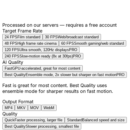
Processed on our servers — requires a free account
Target Frame Rate
24 FPS
Film standard
30 FPS
Web/broadcast standard
48 FPS
High frame rate cinema
60 FPS
Smooth gaming/web standard
120 FPS
Ultra smooth, 120Hz displays
PRO
240 FPS
Slow-motion ready (8x at 30fps)
PRO
AI Quality
Fast
GPU-accelerated, great for most content
Best Quality
Ensemble mode, 2x slower but sharper on fast motion
PRO
Fast is great for most content. Best Quality uses
ensemble mode for sharper results on fast motion.
Output Format
MP4
MKV
MOV
WebM
Quality
Quick
Faster processing, larger file
Standard
Balanced speed and size
Best Quality
Slower processing, smallest file