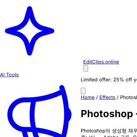
EditClips
.online
AI Tools
Limited offer:
25% off yo
Home
/
Effects
/
Phot
Photosho
Photoshop의 생성형 채