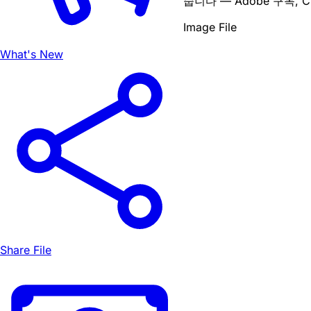
줍니다 — Adobe 구독, C
Image File
What's New
Share File