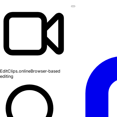
EditClips
.online
Browser-based
editing