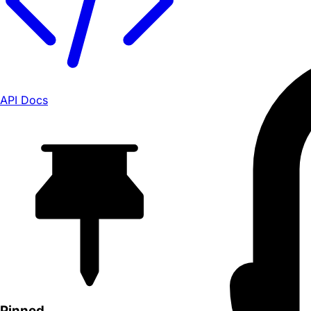
API Docs
Pinned