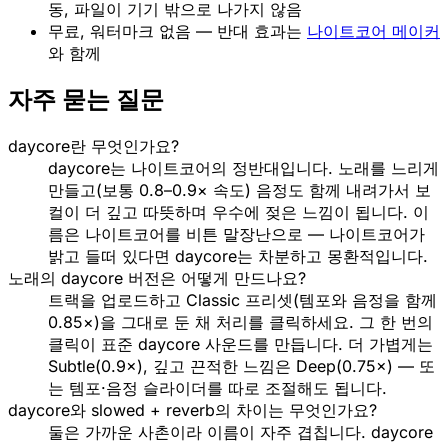
동, 파일이 기기 밖으로 나가지 않음
무료, 워터마크 없음 — 반대 효과는
나이트코어 메이커
와 함께
자주 묻는 질문
daycore란 무엇인가요?
daycore는 나이트코어의 정반대입니다. 노래를 느리게
만들고(보통 0.8–0.9× 속도) 음정도 함께 내려가서 보
컬이 더 깊고 따뜻하며 우수에 젖은 느낌이 됩니다. 이
름은 나이트코어를 비튼 말장난으로 — 나이트코어가
밝고 들떠 있다면 daycore는 차분하고 몽환적입니다.
노래의 daycore 버전은 어떻게 만드나요?
트랙을 업로드하고 Classic 프리셋(템포와 음정을 함께
0.85×)을 그대로 둔 채 처리를 클릭하세요. 그 한 번의
클릭이 표준 daycore 사운드를 만듭니다. 더 가볍게는
Subtle(0.9×), 깊고 끈적한 느낌은 Deep(0.75×) — 또
는 템포·음정 슬라이더를 따로 조절해도 됩니다.
daycore와 slowed + reverb의 차이는 무엇인가요?
둘은 가까운 사촌이라 이름이 자주 겹칩니다. daycore