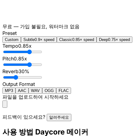
무료 — 가입 불필요, 워터마크 없음
Preset
Custom
Subtle
0.9× speed
Classic
0.85× speed
Deep
0.75× speed
Tempo
0.85
x
Pitch
0.85
x
Reverb
30
%
Output Format
MP3
AAC
WAV
OGG
FLAC
파일을 업로드하여 시작하세요
피드백이 있으세요?
알려주세요
사용 방법 Daycore 메이커