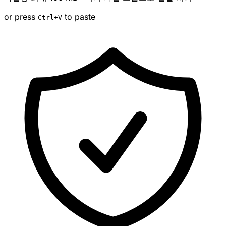
or press
to paste
Ctrl
+V