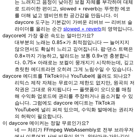
는 느려지고 음정이 낮아진 보컬 자체를 부각하며 대체
로 드라이한 편이고, slowed + reverb는 뚜렷한 에코
를 더해 넓고 앰비언트한 공간감을 만듭니다. 이
daycore 도구는 기본값이 가벼운 리버브 — 리버브 슬
라이더를 올리는 순간
slowed + reverb
의 영역입니다.
daycore에 가장 좋은 속도는 얼마인가요?
대부분의 노래는 0.85×가 최적점입니다 — 늘어지지
않으면서도 확실히 느리고 깊어집니다. 팝·댄스 트랙은
0.8×까지 가능하고, 발라드는 보통 0.9×면 충분합니
다. 0.75× 아래로는 보컬이 뭉개지기 시작하는데, 깊고
흐릿한 에디트라면 오히려 그게 노림수일 수 있습니다.
daycore 에디트를 TikTok이나 YouTube에 올려도 되나요?
리믹스 제작 자체는 무료이고 제한도 없지만, 원곡의 저
작권은 그대로 유지됩니다 — 플랫폼이 오디오를 매칭
해 수익화 업로드에 권리를 주장하거나 음소거할 수 있
습니다. 그럼에도 daycore 에디트는 TikTok과
YouTube에 널리 퍼져 있으며, 수익화 발매에는 권리자
의 허락이 필요합니다.
이 daycore 메이커는 정말 무료인가요?
네 — 처리가 FFmpeg WebAssembly로 전부 브라우저
에서 이루어져 서버 비용이 없고, 워터마크·가입·길이