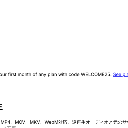
ur first month of any plan with code
WELCOME25
.
See pl
生
 MP4、MOV、MKV、WebM対応。逆再生オーディオと元