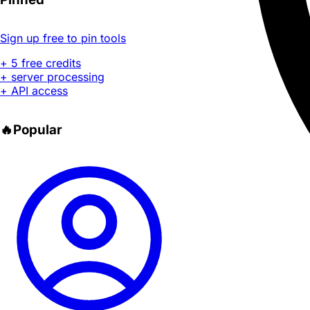
Sign up free to pin tools
+ 5 free credits
+ server processing
+ API access
🔥
Popular