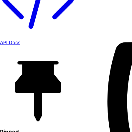
API Docs
Pinned