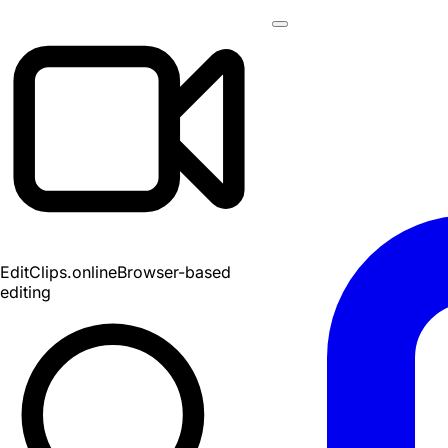
EditClips
.online
Browser-based
editing