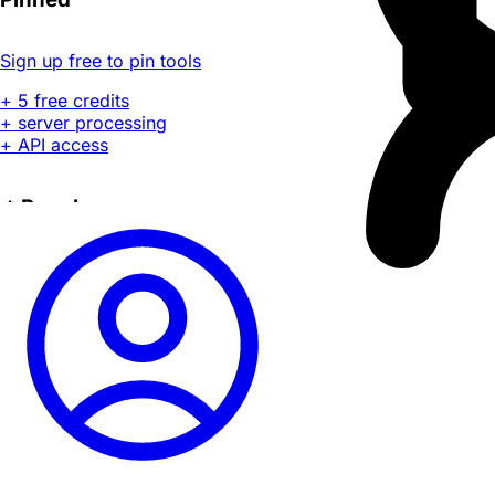
Sign up free to pin tools
+ 5 free credits
+ server processing
+ API access
🔥
Popular