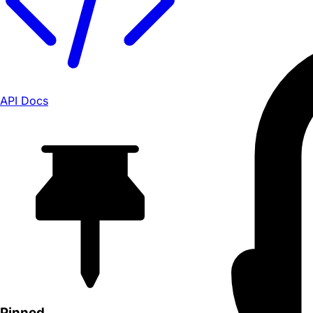
API Docs
Pinned