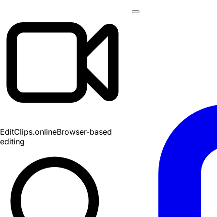
EditClips
.online
Browser-based
editing