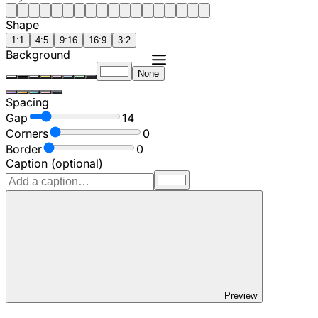
Shape
1:1
4:5
9:16
16:9
3:2
Background
None
Spacing
Gap
14
Corners
0
Border
0
Caption (optional)
Preview