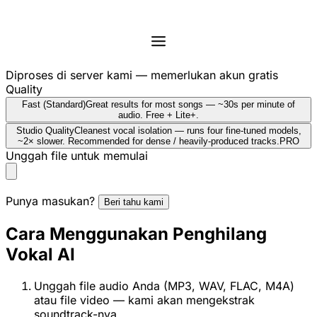
Diproses di server kami — memerlukan akun gratis
Quality
Fast (Standard)
Great results for most songs — ~30s per minute of
audio. Free + Lite+.
Studio Quality
Cleanest vocal isolation — runs four fine-tuned models,
~2× slower. Recommended for dense / heavily-produced tracks.
PRO
Unggah file untuk memulai
Punya masukan?
Beri tahu kami
Cara Menggunakan Penghilang
Vokal AI
Unggah file audio Anda (MP3, WAV, FLAC, M4A)
atau file video — kami akan mengekstrak
soundtrack-nya