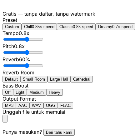
Gratis — tanpa daftar, tanpa watermark
Preset
Custom
Chill
0.85× speed
Classic
0.8× speed
Dreamy
0.7× speed
Tempo
0.8
x
Pitch
0.8
x
Reverb
60
%
Reverb Room
Default
Small Room
Large Hall
Cathedral
Bass Boost
Off
Light
Medium
Heavy
Output Format
MP3
AAC
WAV
OGG
FLAC
Unggah file untuk memulai
Punya masukan?
Beri tahu kami