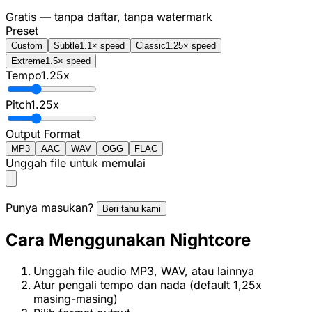
Gratis — tanpa daftar, tanpa watermark
Preset
Custom
Subtle
1.1× speed
Classic
1.25× speed
Extreme
1.5× speed
Tempo
1.25
x
Pitch
1.25
x
Output Format
MP3
AAC
WAV
OGG
FLAC
Unggah file untuk memulai
Punya masukan?
Beri tahu kami
Cara Menggunakan Nightcore
Unggah file audio MP3, WAV, atau lainnya
Atur pengali tempo dan nada (default 1,25x
masing-masing)