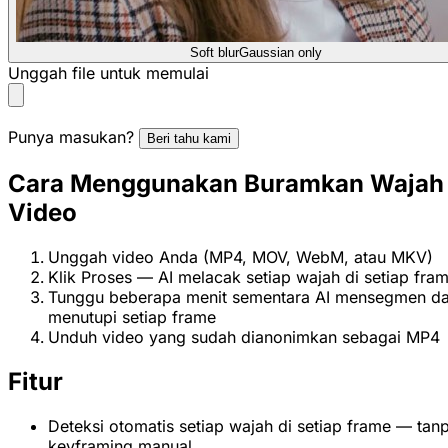
Soft blur
Gaussian only
Unggah file untuk memulai
Punya masukan?
Beri tahu kami
Cara Menggunakan Buramkan Wajah 
Video
Unggah video Anda (MP4, MOV, WebM, atau MKV)
Klik Proses — AI melacak setiap wajah di setiap fra
Tunggu beberapa menit sementara AI mensegmen d
menutupi setiap frame
Unduh video yang sudah dianonimkan sebagai MP4
Fitur
Deteksi otomatis setiap wajah di setiap frame — tan
keyframing manual