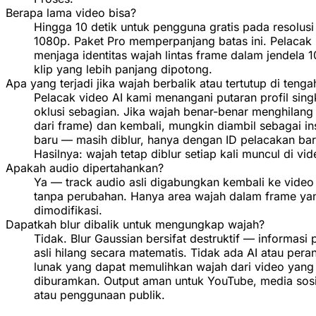
Berapa lama video bisa?
Hingga 10 detik untuk pengguna gratis pada resolusi
1080p. Paket Pro memperpanjang batas ini. Pelacak
menjaga identitas wajah lintas frame dalam jendela 1
klip yang lebih panjang dipotong.
Apa yang terjadi jika wajah berbalik atau tertutup di tenga
Pelacak video AI kami menangani putaran profil sing
oklusi sebagian. Jika wajah benar-benar menghilang 
dari frame) dan kembali, mungkin diambil sebagai in
baru — masih diblur, hanya dengan ID pelacakan bar
Hasilnya: wajah tetap diblur setiap kali muncul di vid
Apakah audio dipertahankan?
Ya — track audio asli digabungkan kembali ke video
tanpa perubahan. Hanya area wajah dalam frame ya
dimodifikasi.
Dapatkah blur dibalik untuk mengungkap wajah?
Tidak. Blur Gaussian bersifat destruktif — informasi p
asli hilang secara matematis. Tidak ada AI atau pera
lunak yang dapat memulihkan wajah dari video yang
diburamkan. Output aman untuk YouTube, media sosi
atau penggunaan publik.