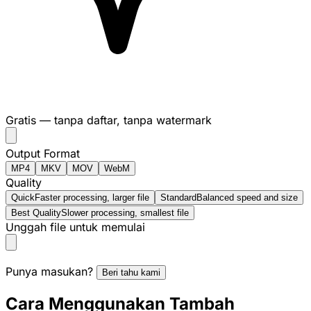
Gratis — tanpa daftar, tanpa watermark
Output Format
MP4
MKV
MOV
WebM
Quality
Quick
Faster processing, larger file
Standard
Balanced speed and size
Best Quality
Slower processing, smallest file
Unggah file untuk memulai
Punya masukan?
Beri tahu kami
Cara Menggunakan Tambah