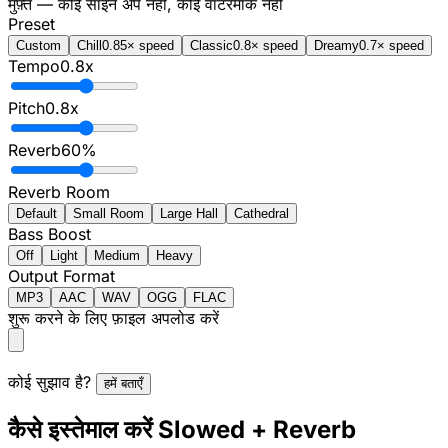
मुफ़्त — कोई साइन अप नहीं, कोई वॉटरमार्क नहीं
Preset
Custom
Chill
0.85× speed
Classic
0.8× speed
Dreamy
0.7× speed
Tempo
0.8
x
Pitch
0.8
x
Reverb
60
%
Reverb Room
Default
Small Room
Large Hall
Cathedral
Bass Boost
Off
Light
Medium
Heavy
Output Format
MP3
AAC
WAV
OGG
FLAC
शुरू करने के लिए फ़ाइल अपलोड करें
कोई सुझाव है?
हमें बताएँ
कैसे इस्तेमाल करें Slowed + Reverb