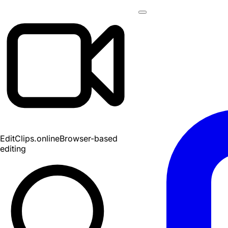
EditClips
.online
Browser-based
editing