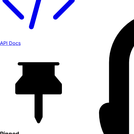
API Docs
Pinned