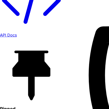
API Docs
Pinned