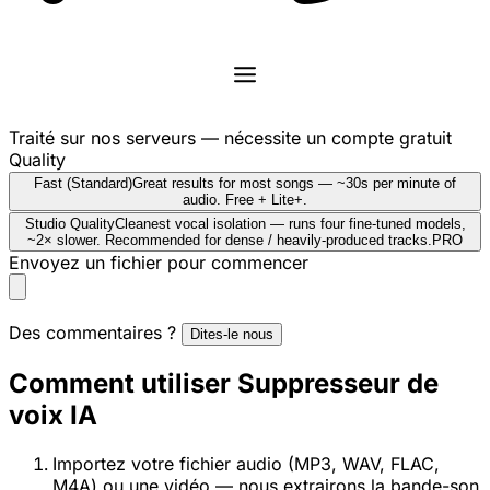
Traité sur nos serveurs — nécessite un compte gratuit
Quality
Fast (Standard)
Great results for most songs — ~30s per minute of
audio. Free + Lite+.
Studio Quality
Cleanest vocal isolation — runs four fine-tuned models,
~2× slower. Recommended for dense / heavily-produced tracks.
PRO
Envoyez un fichier pour commencer
Des commentaires ?
Dites-le nous
Comment utiliser Suppresseur de
voix IA
Importez votre fichier audio (MP3, WAV, FLAC,
M4A) ou une vidéo — nous extrairons la bande-son