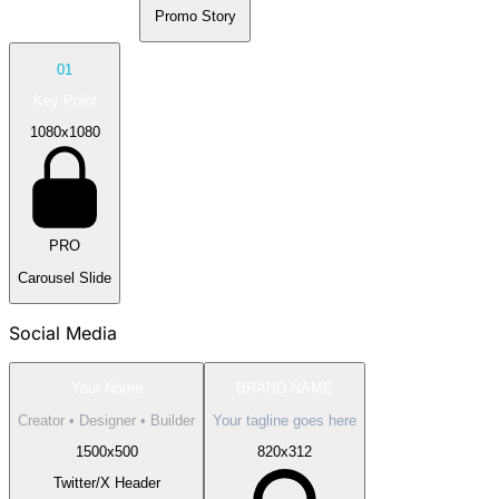
Promo Story
01
Key Point
1080
x
1080
PRO
Carousel Slide
Social Media
Your Name
BRAND NAME
Creator • Designer • Builder
Your tagline goes here
1500
x
500
820
x
312
Twitter/X Header