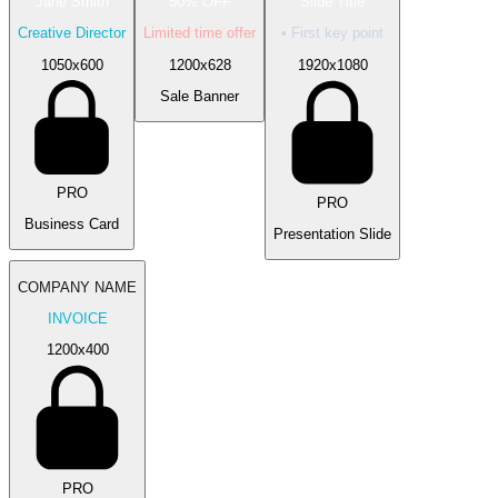
Jane Smith
50% OFF
Slide Title
Creative Director
Limited time offer
• First key point
1050
x
600
1200
x
628
1920
x
1080
Sale Banner
PRO
PRO
Business Card
Presentation Slide
COMPANY NAME
INVOICE
1200
x
400
PRO