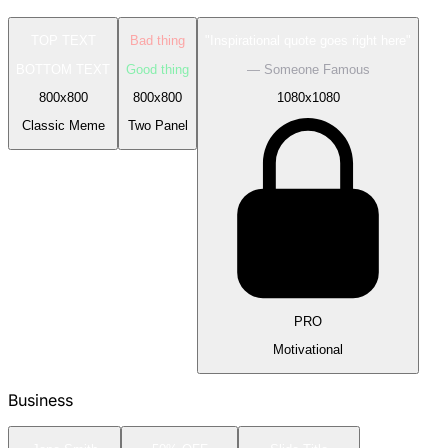
TOP TEXT
Bad thing
"Inspirational quote goes right here"
BOTTOM TEXT
Good thing
— Someone Famous
800
x
800
800
x
800
1080
x
1080
Classic Meme
Two Panel
PRO
Motivational
Business