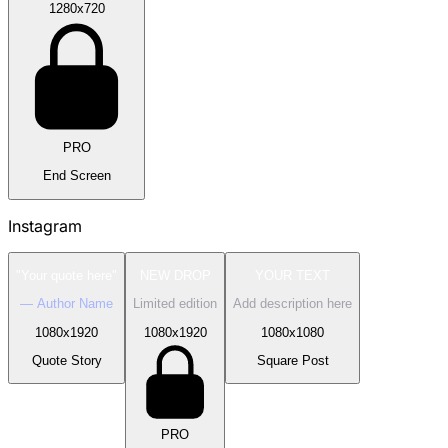
1280
x
720
PRO
End Screen
Instagram
"Your quote here"
NEW DROP
YOUR TEXT
— Author Name
Limited edition
Add description here
1080
x
1920
1080
x
1920
1080
x
1080
Quote Story
Square Post
PRO