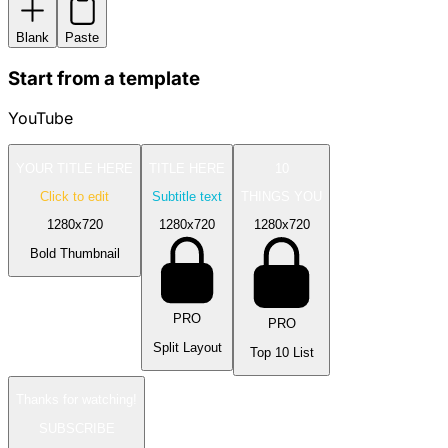
Blank
Paste
Start from a template
YouTube
YOUR TITLE HERE
TITLE HERE
10
Click to edit
Subtitle text
THINGS YOU
1280
x
720
1280
x
720
1280
x
720
Bold Thumbnail
PRO
PRO
Split Layout
Top 10 List
Thanks for watching!
SUBSCRIBE