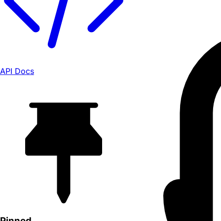
API Docs
Pinned