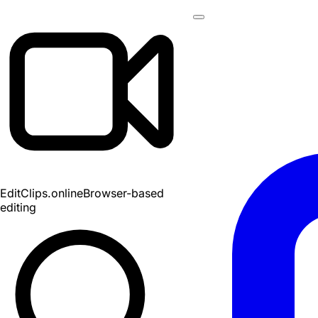
EditClips
.online
Browser-based
editing