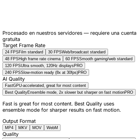
Procesado en nuestros servidores — requiere una cuenta
gratuita
Target Frame Rate
24 FPS
Film standard
30 FPS
Web/broadcast standard
48 FPS
High frame rate cinema
60 FPS
Smooth gaming/web standard
120 FPS
Ultra smooth, 120Hz displays
PRO
240 FPS
Slow-motion ready (8x at 30fps)
PRO
AI Quality
Fast
GPU-accelerated, great for most content
Best Quality
Ensemble mode, 2x slower but sharper on fast motion
PRO
Fast is great for most content. Best Quality uses
ensemble mode for sharper results on fast motion.
Output Format
MP4
MKV
MOV
WebM
Quality