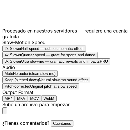
Procesado en nuestros servidores — requiere una cuenta
gratuita
Slow-Motion Speed
2x Slower
Half speed — subtle cinematic effect
4x Slower
Quarter speed — great for sports and dance
8x Slower
Ultra slow-mo — dramatic reveals and impacts
PRO
Audio
Mute
No audio (clean slow-mo)
Keep (pitched down)
Natural slow-mo sound effect
Pitch-corrected
Original pitch at slow speed
Output Format
MP4
MKV
MOV
WebM
Sube un archivo para empezar
¿Tienes comentarios?
Cuéntanos