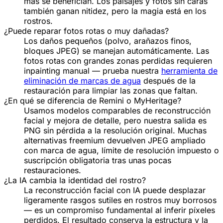
más se benefician. Los paisajes y fotos sin caras
también ganan nitidez, pero la magia está en los
rostros.
¿Puede reparar fotos rotas o muy dañadas?
Los daños pequeños (polvo, arañazos finos,
bloques JPEG) se manejan automáticamente. Las
fotos rotas con grandes zonas perdidas requieren
inpainting manual — prueba nuestra
herramienta de
eliminación de marcas de agua
después de la
restauración para limpiar las zonas que faltan.
¿En qué se diferencia de Remini o MyHeritage?
Usamos modelos comparables de reconstrucción
facial y mejora de detalle, pero nuestra salida es
PNG sin pérdida a la resolución original. Muchas
alternativas freemium devuelven JPEG ampliado
con marca de agua, límite de resolución impuesto o
suscripción obligatoria tras unas pocas
restauraciones.
¿La IA cambia la identidad del rostro?
La reconstrucción facial con IA puede desplazar
ligeramente rasgos sutiles en rostros muy borrosos
— es un compromiso fundamental al inferir píxeles
perdidos. El resultado conserva la estructura y la