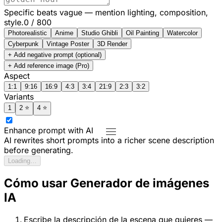
Specific beats vague — mention lighting, composition,
style.
0
/
800
Photorealistic
Anime
Studio Ghibli
Oil Painting
Watercolor
Cyberpunk
Vintage Poster
3D Render
+ Add negative prompt (optional)
+ Add reference image
(Pro)
Aspect
1:1
9:16
16:9
4:3
3:4
21:9
2:3
3:2
Variants
1
2
⭐
4
⭐
Enhance prompt with AI
AI rewrites short prompts into a richer scene description
before generating.
Loading…
Cómo usar Generador de imágenes
IA
Escribe la descripción de la escena que quieres —