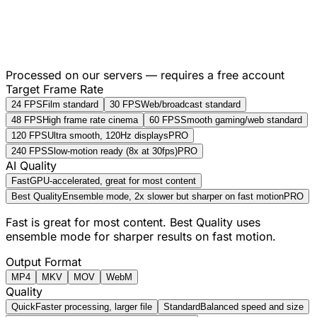
Processed on our servers — requires a free account
Target Frame Rate
24 FPS
Film standard
30 FPS
Web/broadcast standard
48 FPS
High frame rate cinema
60 FPS
Smooth gaming/web standard
120 FPS
Ultra smooth, 120Hz displays
PRO
240 FPS
Slow-motion ready (8x at 30fps)
PRO
AI Quality
Fast
GPU-accelerated, great for most content
Best Quality
Ensemble mode, 2x slower but sharper on fast motion
PRO
Fast is great for most content. Best Quality uses
ensemble mode for sharper results on fast motion.
Output Format
MP4
MKV
MOV
WebM
Quality
Quick
Faster processing, larger file
Standard
Balanced speed and size