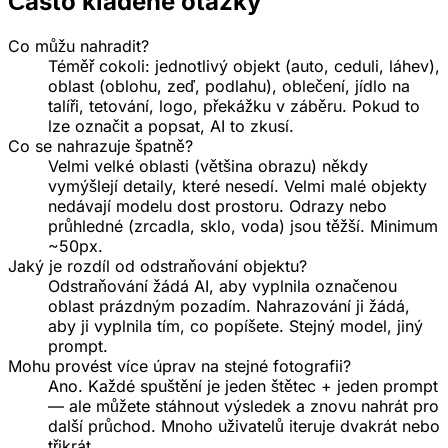
Často kladené otázky
Co můžu nahradit?
Téměř cokoli: jednotlivý objekt (auto, ceduli, láhev),
oblast (oblohu, zeď, podlahu), oblečení, jídlo na
talíři, tetování, logo, překážku v záběru. Pokud to
lze označit a popsat, AI to zkusí.
Co se nahrazuje špatně?
Velmi velké oblasti (většina obrazu) někdy
vymýšlejí detaily, které nesedí. Velmi malé objekty
nedávají modelu dost prostoru. Odrazy nebo
průhledné (zrcadla, sklo, voda) jsou těžší. Minimum
~50px.
Jaký je rozdíl od odstraňování objektu?
Odstraňování žádá AI, aby vyplnila označenou
oblast prázdným pozadím. Nahrazování ji žádá,
aby ji vyplnila tím, co popíšete. Stejný model, jiný
prompt.
Mohu provést více úprav na stejné fotografii?
Ano. Každé spuštění je jeden štětec + jeden prompt
— ale můžete stáhnout výsledek a znovu nahrát pro
další průchod. Mnoho uživatelů iteruje dvakrát nebo
třikrát.