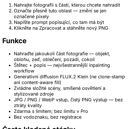
Nahrajte fotografii s částí, kterou chcete nahradit
Označte přesně tuto oblast — změní se jen
označené pixely
Napište prompt popisující, co tam má být
Klikněte na Zpracovat a stáhněte nový PNG
Funkce
Nahraďte jakoukoli část fotografie — objekt,
oblohu, zeď, oblečení, pozadí, cokoli
Štětec + popis — nejvšestrannější inpainting
workflow
Generativní diffusion FLUX.2 Klein (ne clone-stamp
ani content-aware fill)
Zvládne složité scény, smíšené osvětlení a
stylizované zdroje
JPG / PNG / WebP vstup, čistý PNG výstup — bez
ztráty kvality
Zdarma s limitem; bez limitu v Pro
Bez vodoznaku, bez registrace