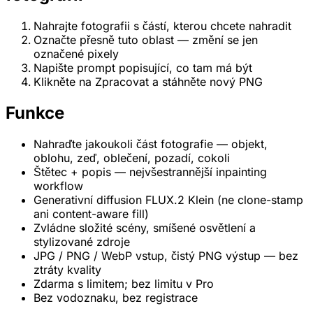
Nahrajte fotografii s částí, kterou chcete nahradit
Označte přesně tuto oblast — změní se jen
označené pixely
Napište prompt popisující, co tam má být
Klikněte na Zpracovat a stáhněte nový PNG
Funkce
Nahraďte jakoukoli část fotografie — objekt,
oblohu, zeď, oblečení, pozadí, cokoli
Štětec + popis — nejvšestrannější inpainting
workflow
Generativní diffusion FLUX.2 Klein (ne clone-stamp
ani content-aware fill)
Zvládne složité scény, smíšené osvětlení a
stylizované zdroje
JPG / PNG / WebP vstup, čistý PNG výstup — bez
ztráty kvality
Zdarma s limitem; bez limitu v Pro
Bez vodoznaku, bez registrace