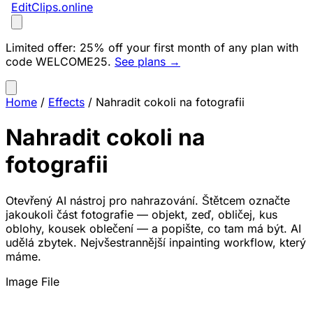
EditClips
.online
Limited offer:
25% off your first month of any plan with
code
WELCOME25
.
See plans →
Home
/
Effects
/
Nahradit cokoli na fotografii
Nahradit cokoli na
fotografii
Otevřený AI nástroj pro nahrazování. Štětcem označte
jakoukoli část fotografie — objekt, zeď, obličej, kus
oblohy, kousek oblečení — a popište, co tam má být. AI
udělá zbytek. Nejvšestrannější inpainting workflow, který
máme.
Image File