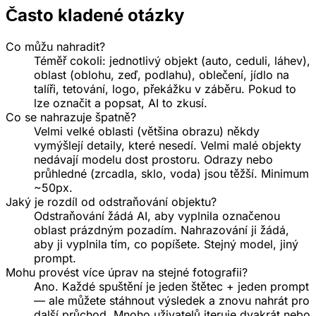
Často kladené otázky
Co můžu nahradit?
Téměř cokoli: jednotlivý objekt (auto, ceduli, láhev),
oblast (oblohu, zeď, podlahu), oblečení, jídlo na
talíři, tetování, logo, překážku v záběru. Pokud to
lze označit a popsat, AI to zkusí.
Co se nahrazuje špatně?
Velmi velké oblasti (většina obrazu) někdy
vymýšlejí detaily, které nesedí. Velmi malé objekty
nedávají modelu dost prostoru. Odrazy nebo
průhledné (zrcadla, sklo, voda) jsou těžší. Minimum
~50px.
Jaký je rozdíl od odstraňování objektu?
Odstraňování žádá AI, aby vyplnila označenou
oblast prázdným pozadím. Nahrazování ji žádá,
aby ji vyplnila tím, co popíšete. Stejný model, jiný
prompt.
Mohu provést více úprav na stejné fotografii?
Ano. Každé spuštění je jeden štětec + jeden prompt
— ale můžete stáhnout výsledek a znovu nahrát pro
další průchod. Mnoho uživatelů iteruje dvakrát nebo