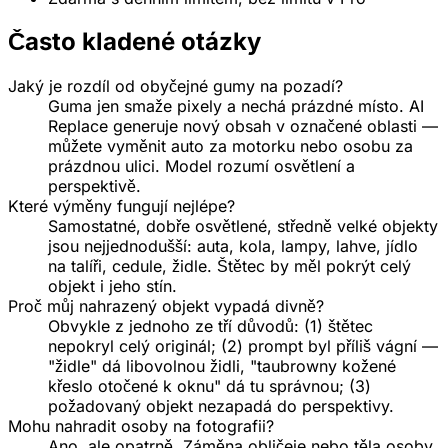
Často kladené otázky
Jaký je rozdíl od obyčejné gumy na pozadí?
Guma jen smaže pixely a nechá prázdné místo. AI
Replace generuje nový obsah v označené oblasti —
můžete vyměnit auto za motorku nebo osobu za
prázdnou ulici. Model rozumí osvětlení a
perspektivě.
Které výměny fungují nejlépe?
Samostatné, dobře osvětlené, středně velké objekty
jsou nejjednodušší: auta, kola, lampy, lahve, jídlo
na talíři, cedule, židle. Štětec by měl pokrýt celý
objekt i jeho stín.
Proč můj nahrazený objekt vypadá divně?
Obvykle z jednoho ze tří důvodů: (1) štětec
nepokryl celý originál; (2) prompt byl příliš vágní —
"židle" dá libovolnou židli, "taubrowny kožené
křeslo otočené k oknu" dá tu správnou; (3)
požadovaný objekt nezapadá do perspektivy.
Mohu nahradit osoby na fotografii?
Ano, ale opatrně. Záměna obličeje nebo těla osoby