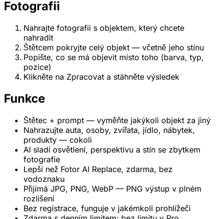
Fotografii
Nahrajte fotografii s objektem, který chcete
nahradit
Štětcem pokryjte celý objekt — včetně jeho stínu
Popište, co se má objevit místo toho (barva, typ,
pozice)
Klikněte na Zpracovat a stáhněte výsledek
Funkce
Štětec + prompt — vyměňte jakýkoli objekt za jiný
Nahrazujte auta, osoby, zvířata, jídlo, nábytek,
produkty — cokoli
AI sladí osvětlení, perspektivu a stín se zbytkem
fotografie
Lepší než Fotor AI Replace, zdarma, bez
vodoznaku
Přijímá JPG, PNG, WebP — PNG výstup v plném
rozlišení
Bez registrace, funguje v jakémkoli prohlížeči
Zdarma s denním limitem; bez limitu v Pro