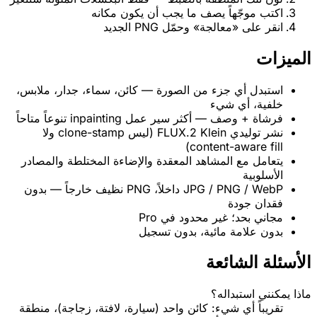
اكتب موجّهاً يصف ما يجب أن يكون مكانه
انقر على «معالجة» وحمّل PNG الجديد
الميزات
استبدل أي جزء من الصورة — كائن، سماء، جدار، ملابس،
خلفية، أي شيء
فرشاة + وصف — أكثر سير عمل inpainting تنوعاً متاحاً
نشر توليدي FLUX.2 Klein (ليس clone-stamp ولا
content-aware fill)
يتعامل مع المشاهد المعقدة والإضاءة المختلطة والمصادر
الأسلوبية
JPG / PNG / WebP داخلاً، PNG نظيف خارجاً — بدون
فقدان جودة
مجاني بحد؛ غير محدود في Pro
بدون علامة مائية، بدون تسجيل
الأسئلة الشائعة
ماذا يمكنني استبداله؟
تقريباً أي شيء: كائن واحد (سيارة، لافتة، زجاجة)، منطقة