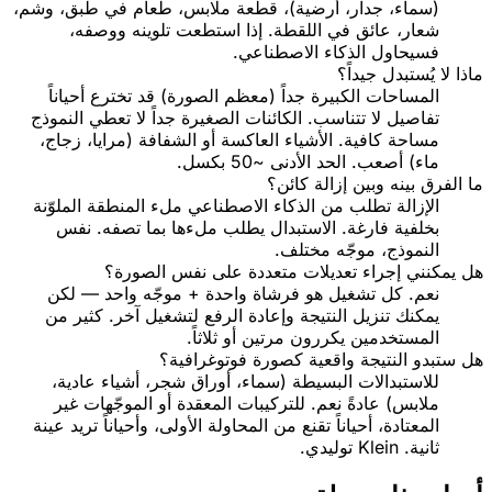
(سماء، جدار، أرضية)، قطعة ملابس، طعام في طبق، وشم،
شعار، عائق في اللقطة. إذا استطعت تلوينه ووصفه،
فسيحاول الذكاء الاصطناعي.
ماذا لا يُستبدل جيداً؟
المساحات الكبيرة جداً (معظم الصورة) قد تخترع أحياناً
تفاصيل لا تتناسب. الكائنات الصغيرة جداً لا تعطي النموذج
مساحة كافية. الأشياء العاكسة أو الشفافة (مرايا، زجاج،
ماء) أصعب. الحد الأدنى ~50 بكسل.
ما الفرق بينه وبين إزالة كائن؟
الإزالة تطلب من الذكاء الاصطناعي ملء المنطقة الملوّنة
بخلفية فارغة. الاستبدال يطلب ملءها بما تصفه. نفس
النموذج، موجّه مختلف.
هل يمكنني إجراء تعديلات متعددة على نفس الصورة؟
نعم. كل تشغيل هو فرشاة واحدة + موجّه واحد — لكن
يمكنك تنزيل النتيجة وإعادة الرفع لتشغيل آخر. كثير من
المستخدمين يكررون مرتين أو ثلاثاً.
هل ستبدو النتيجة واقعية كصورة فوتوغرافية؟
للاستبدالات البسيطة (سماء، أوراق شجر، أشياء عادية،
ملابس) عادةً نعم. للتركيبات المعقدة أو الموجّهات غير
المعتادة، أحياناً تقنع من المحاولة الأولى، وأحياناً تريد عينة
ثانية. Klein توليدي.