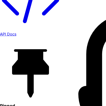
API Docs
Pinned