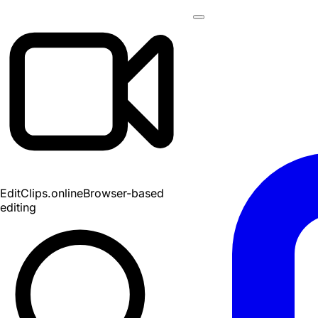
EditClips
.online
Browser-based
editing