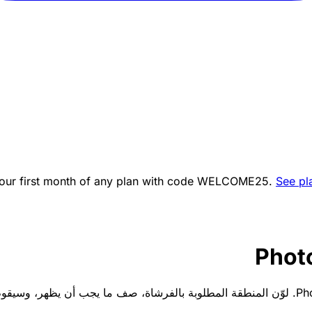
ur first month of any plan with code
WELCOME25
.
See pl
ive Fill في Photoshop. لوّن المنطقة المطلوبة بالفرشاة، صف ما يجب أن يظهر، وسيقوم الذكاء الاصطناعي بملئها