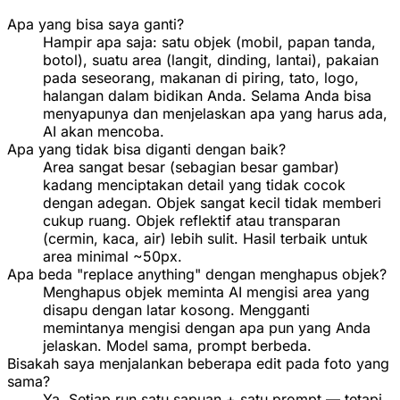
Apa yang bisa saya ganti?
Hampir apa saja: satu objek (mobil, papan tanda,
botol), suatu area (langit, dinding, lantai), pakaian
pada seseorang, makanan di piring, tato, logo,
halangan dalam bidikan Anda. Selama Anda bisa
menyapunya dan menjelaskan apa yang harus ada,
AI akan mencoba.
Apa yang tidak bisa diganti dengan baik?
Area sangat besar (sebagian besar gambar)
kadang menciptakan detail yang tidak cocok
dengan adegan. Objek sangat kecil tidak memberi
cukup ruang. Objek reflektif atau transparan
(cermin, kaca, air) lebih sulit. Hasil terbaik untuk
area minimal ~50px.
Apa beda "replace anything" dengan menghapus objek?
Menghapus objek meminta AI mengisi area yang
disapu dengan latar kosong. Mengganti
memintanya mengisi dengan apa pun yang Anda
jelaskan. Model sama, prompt berbeda.
Bisakah saya menjalankan beberapa edit pada foto yang
sama?
Ya. Setiap run satu sapuan + satu prompt — tetapi