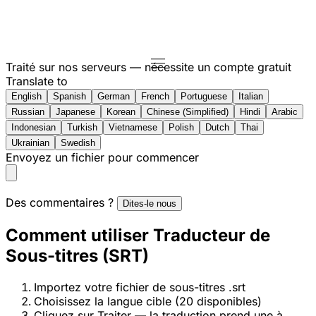
Traité sur nos serveurs — nécessite un compte gratuit
Translate to
English
Spanish
German
French
Portuguese
Italian
Russian
Japanese
Korean
Chinese (Simplified)
Hindi
Arabic
Indonesian
Turkish
Vietnamese
Polish
Dutch
Thai
Ukrainian
Swedish
Envoyez un fichier pour commencer
Des commentaires ?
Dites-le nous
Comment utiliser Traducteur de
Sous-titres (SRT)
Importez votre fichier de sous-titres .srt
Choisissez la langue cible (20 disponibles)
Cliquez sur Traiter — la traduction prend une à